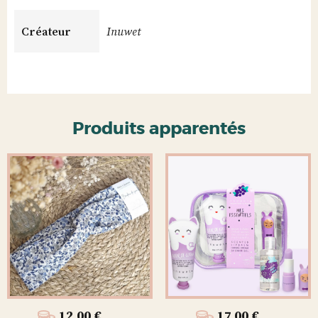
lèvres
Fraise
Créateur
Inuwet
Produits apparentés
12,00
€
17,00
€