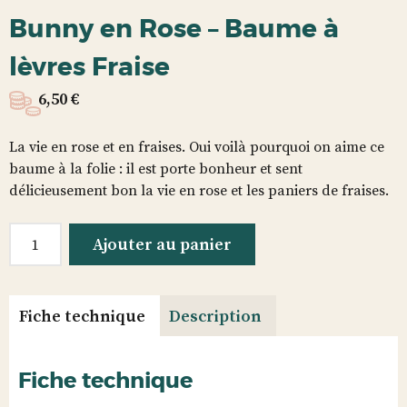
Bunny en Rose – Baume à
lèvres Fraise
6,50
€
La vie en rose et en fraises. Oui voilà pourquoi on aime ce
baume à la folie : il est porte bonheur et sent
délicieusement bon la vie en rose et les paniers de fraises.
quantité
Ajouter au panier
de
Bunny
en
Fiche technique
Description
Rose
-
Baume
Fiche technique
à