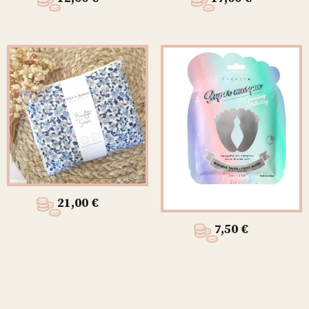
21,00
€
7,50
€