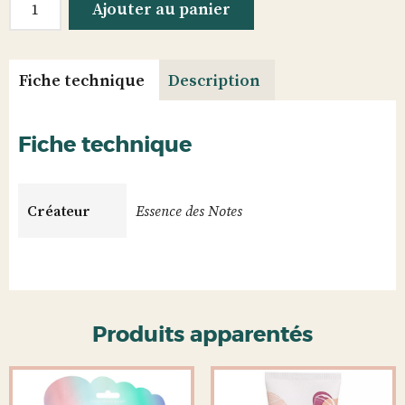
Ajouter au panier
de
Coriandre
&
Fiche technique
Description
Bois
de
Cèdre
Fiche technique
Créateur
Essence des Notes
Produits apparentés