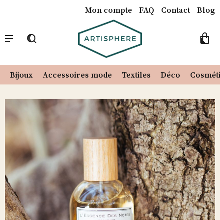
Mon compte
FAQ
Contact
Blog
Catalogue
Notre Concept
Nos créateurs
Recherche
pour :
Bijoux
Accessoires mode
Textiles
Déco
Cosmét
Skip
to
content