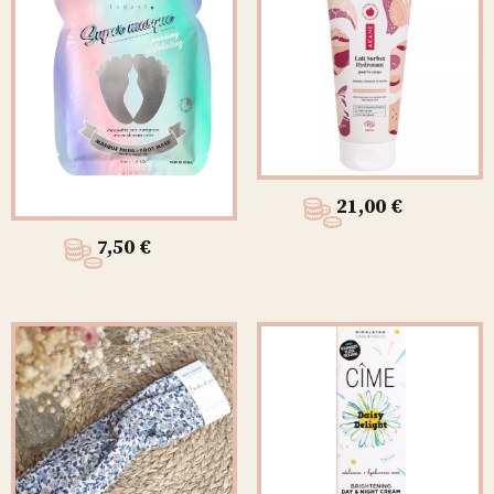
21,00
€
7,50
€