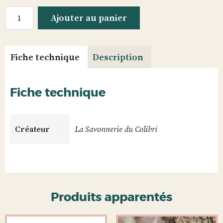
quantité
Ajouter au panier
de
Savon
Pur
Fiche technique
Description
Olive
Fiche technique
Créateur
La Savonnerie du Colibri
Produits apparentés