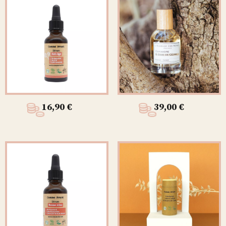
16,90
€
39,00
€