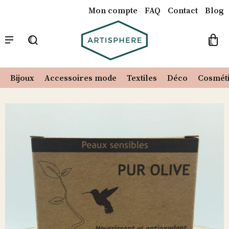
Mon compte
FAQ
Contact
Blog
Catalogue
Notre Concept
Nos créateurs
Recherche
pour :
Bijoux
Accessoires mode
Textiles
Déco
Cosmét
Skip
to
content