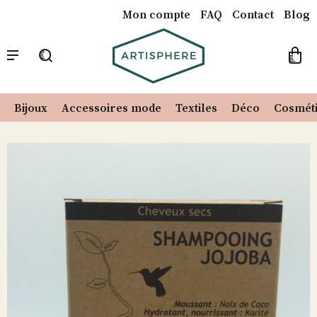
Mon compte
FAQ
Contact
Blog
Catalogue
Notre Concept
Nos créateurs
Recherche
pour :
Bijoux
Accessoires mode
Textiles
Déco
Cosmét
Skip
to
content