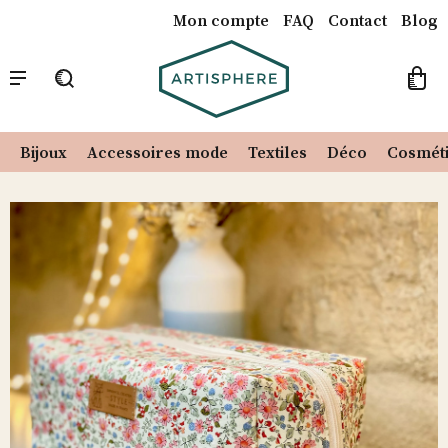
Mon compte
FAQ
Contact
Blog
Catalogue
Notre Concept
Nos créateurs
Recherche
pour :
Bijoux
Accessoires mode
Textiles
Déco
Cosmét
Skip
to
content